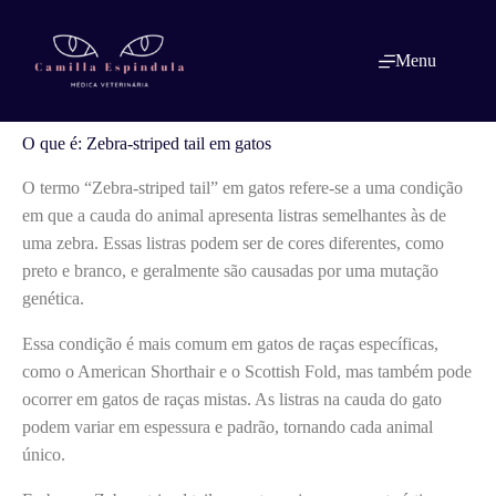
Pular
para
o
O que é: Zebra-striped tail em gatos
Menu
conteúdo
O que é: Zebra-striped tail em gatos
O termo “Zebra-striped tail” em gatos refere-se a uma condição
em que a cauda do animal apresenta listras semelhantes às de
uma zebra. Essas listras podem ser de cores diferentes, como
preto e branco, e geralmente são causadas por uma mutação
genética.
Essa condição é mais comum em gatos de raças específicas,
como o American Shorthair e o Scottish Fold, mas também pode
ocorrer em gatos de raças mistas. As listras na cauda do gato
podem variar em espessura e padrão, tornando cada animal
único.