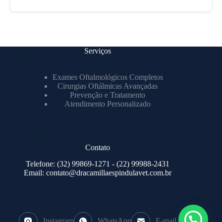
Serviços
Exames Oftalmológicos Completos
Cirurgias Oftálmicas Avançadas
Prevenção e Tratamento
Atendimento Personalizado
Contato
Telefone:
(32) 99869-1271
- (22) 99988-2431
Email:
contato@dracamillaespindulavet.com.br
Instagram
WhatsApp
E-mail