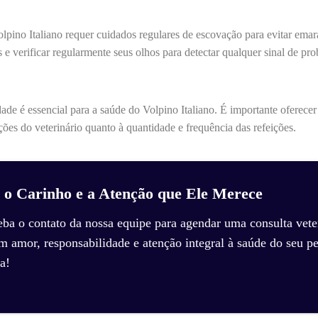
olpino Italiano requer cuidados regulares de escovação para evitar ema
 e verificar regularmente seus olhos para detectar qualquer sinal de pr
dade é essencial para a saúde do Volpino Italiano. É importante oferece
ões do veterinário quanto à quantidade e frequência das refeições.
 o Carinho e a Atenção que Ele Merece
eba o contato da nossa equipe para agendar uma consulta veter
amor, responsabilidade e atenção integral à saúde do seu pe
a!