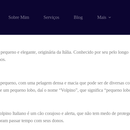
Italiano
Sobre Mim
Serviços
Blog
Mais
pequeno e elegante, originária da Itália. Conhecido por seu pelo longo 
os.
 pequeno, com uma pelagem densa e macia que pode ser de diversas cor
de um pequeno lobo, daí o nome “Volpino”, que significa “pequeno lobo
pino Italiano é um cão corajoso e alerta, que não tem medo de proteger
adoram passar tempo com seus donos.