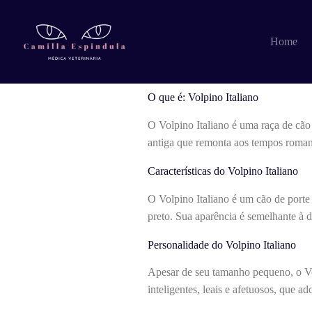
Pular
para
o
O que é: Volpino 
Home
conteúdo
O que é: Volpino Italiano
O Volpino Italiano é uma raça de cão 
antiga que remonta aos tempos roman
Características do Volpino Italiano
O Volpino Italiano é um cão de porte
preto. Sua aparência é semelhante à 
Personalidade do Volpino Italiano
Apesar de seu tamanho pequeno, o Vol
inteligentes, leais e afetuosos, que 