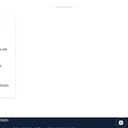
is em
s
imais
tato