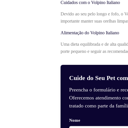
Cuidados com o Volpino Italiano
Devido ao seu pelo longo e fofo, o V
importante manter suas orelhas limpas
Alimentação do Volpino Italiano
Uma dieta equilibrada e de alta quali
porte pequeno e seguir as recomendaç
Cuide do Seu Pet com
Preencha o formulário e rec
Oferecemos atendimento com 
tratado como parte da famíli
Nome