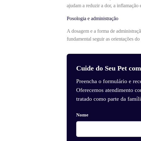
ajudam a reduzir a dor, a inflamação 
Posologia e administração
A dosagem e a forma de administração
fundamental seguir as orientações do ve
Cuide do Seu Pet com
Preencha o formulário e rec
Oferecemos atendimento com 
tratado como parte da famíli
Nome