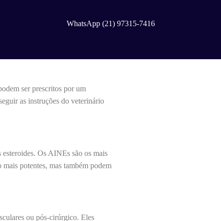
WhatsApp (21) 97315-7416
podem ser prescritos por um
eguir as instruções do veterinário
os esteroides. Os AINEs são os mais
ão mais potentes, mas também podem
sculares ou pós-cirúrgico. Eles