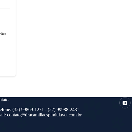
cães
tato
efone:
(32) 99869-1271
- (22) 99988-2431
ail:
contato@dracamillaespindulavet.com.br