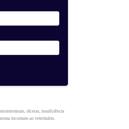
intestinais, úlceras, insuficiência
sintoma incomum ao veterinário.