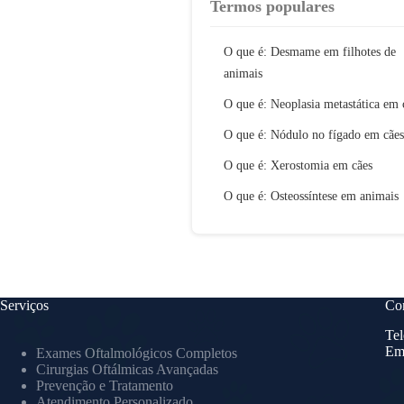
Termos populares
O que é: Desmame em filhotes de
animais
O que é: Neoplasia metastática em 
O que é: Nódulo no fígado em cães
O que é: Xerostomia em cães
O que é: Osteossíntese em animais
Serviços
Con
Tel
Em
Exames Oftalmológicos Completos
Cirurgias Oftálmicas Avançadas
Prevenção e Tratamento
Atendimento Personalizado