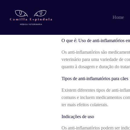
Pular
para
o
O que é: Uso de 
Home
conteúdo
O que é: Uso de anti-inflamatórios e
Os anti-inflamatórios são medicament
veterinário para uma variedade de con
quanto à dosagem e duração do trata
Tipos de anti-inflamatórios para cães
Existem diferentes tipos de anti-infl
comuns e incluem medicamentos como 
ter mais efeitos colaterais.
Indicações de uso
Os anti-inflamatórios podem ser indic