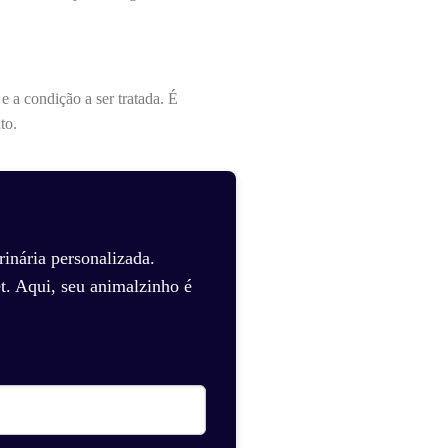
 a condição a ser tratada. É
to.
inária personalizada.
t. Aqui, seu animalzinho é