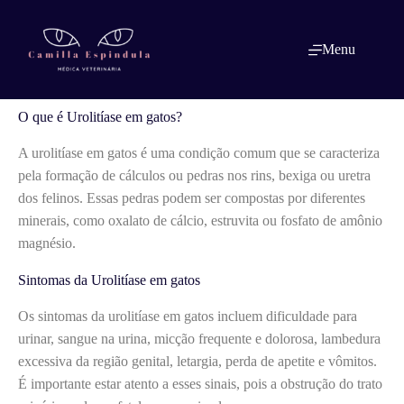
Pular
para
o
O que é: Urolitíase em gatos
Menu
conteúdo
O que é Urolitíase em gatos?
A urolitíase em gatos é uma condição comum que se caracteriza
pela formação de cálculos ou pedras nos rins, bexiga ou uretra
dos felinos. Essas pedras podem ser compostas por diferentes
minerais, como oxalato de cálcio, estruvita ou fosfato de amônio
magnésio.
Sintomas da Urolitíase em gatos
Os sintomas da urolitíase em gatos incluem dificuldade para
urinar, sangue na urina, micção frequente e dolorosa, lambedura
excessiva da região genital, letargia, perda de apetite e vômitos.
É importante estar atento a esses sinais, pois a obstrução do trato