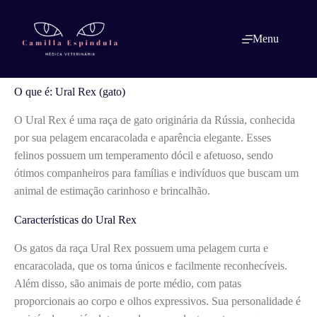
Pular
para
o
O que é: Ural Rex (gato)
Menu
conteúdo
O que é: Ural Rex (gato)
O Ural Rex é uma raça de gato originária da Rússia, conhecida
por sua pelagem encaracolada e aparência elegante. Esses
felinos possuem um temperamento dócil e afetuoso, sendo
ótimos companheiros para famílias e indivíduos que buscam um
animal de estimação carinhoso e brincalhão.
Características do Ural Rex
Os gatos da raça Ural Rex possuem uma pelagem curta e
encaracolada, que os torna únicos e facilmente reconhecíveis.
Além disso, são animais de porte médio, com patas
proporcionais ao corpo e olhos expressivos. Sua personalidade é