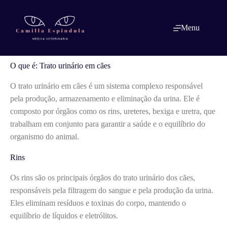
Pular
para
o
O que é: Trato urinário em cães
Menu
conteúdo
O que é: Trato urinário em cães
O trato urinário em cães é um sistema complexo responsável
pela produção, armazenamento e eliminação da urina. Ele é
composto por órgãos como os rins, ureteres, bexiga e uretra, que
trabalham em conjunto para garantir a saúde e o equilíbrio do
organismo do animal.
Rins
Os rins são os principais órgãos do trato urinário dos cães,
responsáveis pela filtragem do sangue e pela produção da urina.
Eles eliminam resíduos e toxinas do corpo, mantendo o
equilíbrio de líquidos e eletrólitos.