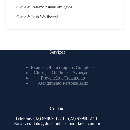
O que é: Reflexo patelar em gatos
O que é: Irish Wolfhound
Serviços
Exames Oftalmológicos Completos
Cirurgias Oftálmicas Avançadas
Prevenção e Tratamento
Atendimento Personalizado
Contato
Telefone:
(32) 99869-1271
- (22) 99988-2431
Email:
contato@dracamillaespindulavet.com.br