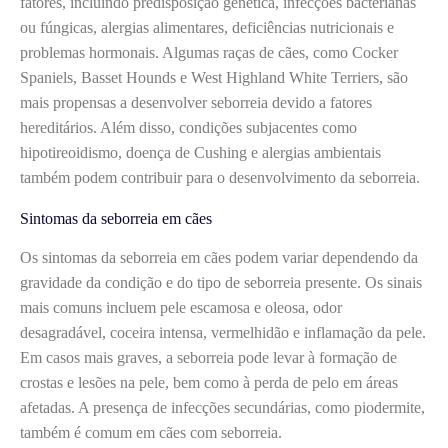
fatores, incluindo predisposição genética, infecções bacterianas
ou fúngicas, alergias alimentares, deficiências nutricionais e
problemas hormonais. Algumas raças de cães, como Cocker
Spaniels, Basset Hounds e West Highland White Terriers, são
mais propensas a desenvolver seborreia devido a fatores
hereditários. Além disso, condições subjacentes como
hipotireoidismo, doença de Cushing e alergias ambientais
também podem contribuir para o desenvolvimento da seborreia.
Sintomas da seborreia em cães
Os sintomas da seborreia em cães podem variar dependendo da
gravidade da condição e do tipo de seborreia presente. Os sinais
mais comuns incluem pele escamosa e oleosa, odor
desagradável, coceira intensa, vermelhidão e inflamação da pele.
Em casos mais graves, a seborreia pode levar à formação de
crostas e lesões na pele, bem como à perda de pelo em áreas
afetadas. A presença de infecções secundárias, como piodermite,
também é comum em cães com seborreia.