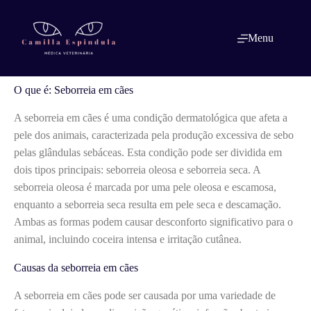
Pular
para
o
O que é: Seborreia em cães
Menu
conteúdo
O que é: Seborreia em cães
A seborreia em cães é uma condição dermatológica que afeta a
pele dos animais, caracterizada pela produção excessiva de sebo
pelas glândulas sebáceas. Esta condição pode ser dividida em
dois tipos principais: seborreia oleosa e seborreia seca. A
seborreia oleosa é marcada por uma pele oleosa e escamosa,
enquanto a seborreia seca resulta em pele seca e descamação.
Ambas as formas podem causar desconforto significativo para o
animal, incluindo coceira intensa e irritação cutânea.
Causas da seborreia em cães
A seborreia em cães pode ser causada por uma variedade de