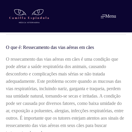
Pular
para
o
O que é: Ressecamento das vias aéreas
Menu
conteúdo
em cães
O que é: Ressecamento das vias aéreas em cães
O ressecamento das vias aéreas em cães é uma condição que
pode afetar a saúde respiratória dos animais, causando
desconforto e complicações mais sérias se não tratada
adequadamente. Este problema ocorre quando as mucosas das
vias respiratórias, incluindo nariz, garganta e traqueia, perdem
sua umidade natural, tornando-se secas e irritadas. A condição
pode ser causada por diversos fatores, como baixa umidade do
ar, exposição a poluentes, alergias, infecções respiratórias, entre
outros. É importante que os tutores estejam atentos aos sinais de
ressecamento das vias aéreas em seus cães para buscar