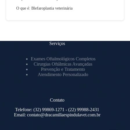
O que é: Blefaroplastia veterinária
Serviços
Exames Oftalmológicos Completos
Cirurgias Oftálmicas Avançadas
Prevenção e Tratamento
Atendimento Personalizado
Contato
Telefone:
(32) 99869-1271
- (22) 99988-2431
Email:
contato@dracamillaespindulavet.com.br