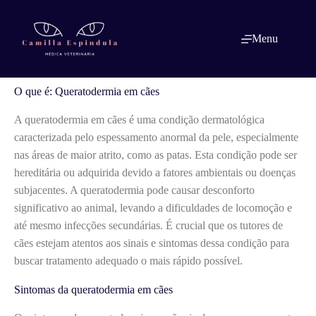
Pular
para
o
O que é: Queratodermia em cães
Menu
conteúdo
O que é: Queratodermia em cães
A queratodermia em cães é uma condição dermatológica
caracterizada pelo espessamento anormal da pele, especialmente
nas áreas de maior atrito, como as patas. Esta condição pode ser
hereditária ou adquirida devido a fatores ambientais ou doenças
subjacentes. A queratodermia pode causar desconforto
significativo ao animal, levando a dificuldades de locomoção e
até mesmo infecções secundárias. É crucial que os tutores de
cães estejam atentos aos sinais e sintomas dessa condição para
buscar tratamento adequado o mais rápido possível.
Sintomas da queratodermia em cães