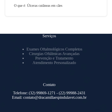
O que é: Úlceras cutâneas em cães
Serviços
Exames Oftalmológicos Completos
Cirurgias Oftálmicas Avançadas
Prevenção e Tratamento
Atendimento Personalizado
Contato
Telefone:
(32) 99869-1271
- (22) 99988-2431
Email:
contato@dracamillaespindulavet.com.br