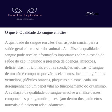
Pular
para
o
O que é: Qualidade do sangue em cães
Menu
conteúdo
O que é: Qualidade do sangue em cães
A qualidade do sangue em cães é um aspecto crucial para a
saúde geral e bem-estar dos animais. A análise da qualidade do
sangue pode revelar informações importantes sobre o estado de
saúde do cão, incluindo a presença de doenças, infecções,
deficiências nutricionais e outras condições médicas. O sangue
de um cão é composto por vários elementos, incluindo glóbulos
vermelhos, glóbulos brancos, plaquetas e plasma, cada um
desempenhando um papel vital no funcionamento do organismo.
A avaliação da qualidade do sangue envolve a análise desses
componentes para garantir que estejam dentro dos parâmetros
normais e funcionem adequadamente.