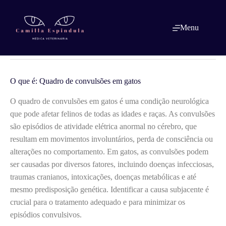
Pular
para
o
O que é: Quadro de convulsões em
Menu
conteúdo
gatos
O que é: Quadro de convulsões em gatos
O quadro de convulsões em gatos é uma condição neurológica
que pode afetar felinos de todas as idades e raças. As convulsões
são episódios de atividade elétrica anormal no cérebro, que
resultam em movimentos involuntários, perda de consciência ou
alterações no comportamento. Em gatos, as convulsões podem
ser causadas por diversos fatores, incluindo doenças infecciosas,
traumas cranianos, intoxicações, doenças metabólicas e até
mesmo predisposição genética. Identificar a causa subjacente é
crucial para o tratamento adequado e para minimizar os
episódios convulsivos.