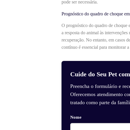
pode ser necessária.
Prognóstico do quadro de choque em
O prognóstico do quadro de choque em
a resposta do animal às intervenções
recuperação. No entanto, em casos d
contínuo é essencial para monitorar a
Cuide do Seu Pet com
Preencha o formulário e rec
Oferecemos atendimento com 
tratado como parte da famíli
Nome