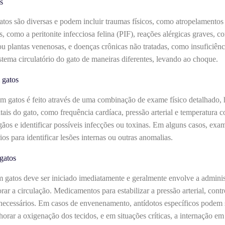
s
os são diversas e podem incluir traumas físicos, como atropelamentos 
as, como a peritonite infecciosa felina (PIF), reações alérgicas graves,
ou plantas venenosas, e doenças crônicas não tratadas, como insuficiên
tema circulatório do gato de maneiras diferentes, levando ao choque.
 gatos
gatos é feito através de uma combinação de exame físico detalhado, hist
itais do gato, como frequência cardíaca, pressão arterial e temperatura 
rgãos e identificar possíveis infecções ou toxinas. Em alguns casos, ex
os para identificar lesões internas ou outras anomalias.
gatos
gatos deve ser iniciado imediatamente e geralmente envolve a administ
r a circulação. Medicamentos para estabilizar a pressão arterial, contro
necessários. Em casos de envenenamento, antídotos específicos podem s
horar a oxigenação dos tecidos, e em situações críticas, a internação e