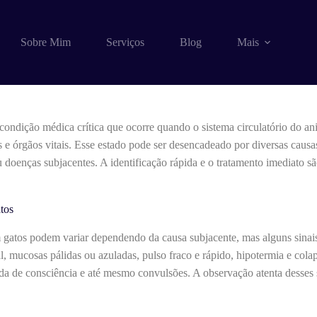
 de choque em gatos
Sobre Mim
Serviços
Blog
Mais
ondição médica crítica que ocorre quando o sistema circulatório do an
dos e órgãos vitais. Esse estado pode ser desencadeado por diversas caus
doenças subjacentes. A identificação rápida e o tratamento imediato sã
tos
gatos podem variar dependendo da causa subjacente, mas alguns sinai
ial, mucosas pálidas ou azuladas, pulso fraco e rápido, hipotermia e col
da de consciência e até mesmo convulsões. A observação atenta desses s