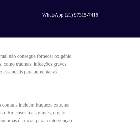
WhatsApp (21) 97315-7416
imal não consegue fornecer oxigênio
as, como traumas, infecções graves,
o essenciais para aumentar as
s comuns incluem fraqueza extrema,
apso. Em casos mais graves, o gato
intomas é crucial para a intervenção