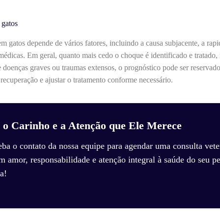
 gatos
 gatos depende de vários fatores, incluindo a causa subjacente, a rapi
 médicas. Em geral, quanto mais cedo o choque é identificado e tratado,
e doenças graves ou traumas extensos, o prognóstico pode ser reserva
 recuperação e ajustar o tratamento conforme necessário.
 o Carinho e a Atenção que Ele Merece
eba o contato da nossa equipe para agendar uma consulta veter
amor, responsabilidade e atenção integral à saúde do seu pe
a!