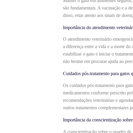
Manter o gato em ambientes seguros, e
são fundamentais. A vacinação e a d
disso, estar atento aos sinais de doe
Importância do atendimento veterinár
O atendimento veterinário emergencial
a diferença entre a vida e a morte d
estabilizar o gato e iniciar o tratam
não hesitar em procurar ajuda ao per
Cuidados pós-tratamento para gatos 
Os cuidados pós-tratamento para gat
medicamentos conforme prescrito pelo
recomendações veterinárias e agendar
outros tratamentos complementares po
Importância da conscientização sobr
A conscientização sobre o quadro de 