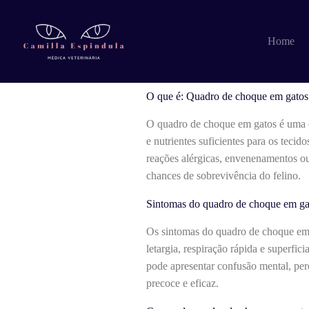
Pular
para
o
O que é: Quadro
Home
conteúdo
O que é: Quadro de choque em gatos
O quadro de choque em gatos é uma c
e nutrientes suficientes para os teci
reações alérgicas, envenenamentos ou 
chances de sobrevivência do felino.
Sintomas do quadro de choque em ga
Os sintomas do quadro de choque em 
letargia, respiração rápida e superfic
pode apresentar confusão mental, per
precoce e eficaz.