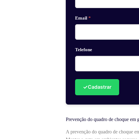
Email
*
Telefone
✓
Cadastrar
Prevenção do quadro de choque em g
A prevenção do quadro de choque em 