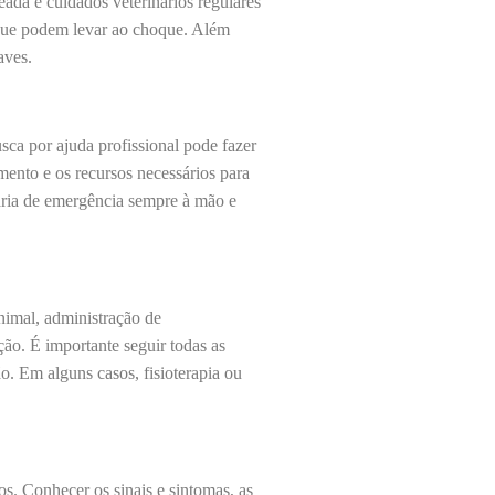
eada e cuidados veterinários regulares
 que podem levar ao choque. Além
aves.
sca por ajuda profissional pode fazer
mento e os recursos necessários para
inária de emergência sempre à mão e
imal, administração de
ão. É importante seguir todas as
. Em alguns casos, fisioterapia ou
s. Conhecer os sinais e sintomas, as