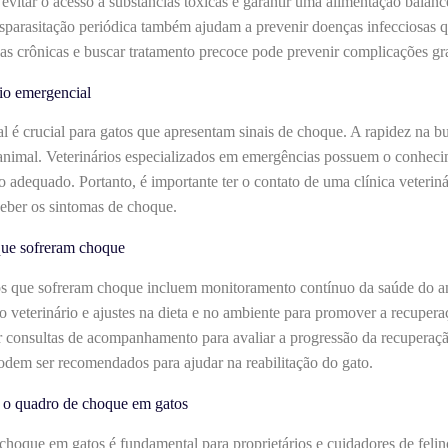
vitar o acesso a substâncias tóxicas e garantir uma alimentação balanc
esparasitação periódica também ajudam a prevenir doenças infecciosas
nças crônicas e buscar tratamento precoce pode prevenir complicações gr
io emergencial
 é crucial para gatos que apresentam sinais de choque. A rapidez na bu
o animal. Veterinários especializados em emergências possuem o conheci
ento adequado. Portanto, é importante ter o contato de uma clínica veter
ceber os sintomas de choque.
que sofreram choque
os que sofreram choque incluem monitoramento contínuo da saúde do an
 veterinário e ajustes na dieta e no ambiente para promover a recuperaç
 consultas de acompanhamento para avaliar a progressão da recuperação
dem ser recomendados para ajudar na reabilitação do gato.
e o quadro de choque em gatos
choque em gatos é fundamental para proprietários e cuidadores de felino