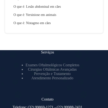
O que é: Lesão abdominal em cães
O que é: Yersiniose em animais
O que é: Nistagmo em cães
Serviços
Exames Oftalmológicos Completos
Cirurgias Oftálmicas Avançadas
Prevenção e Tratamento
Atendimento Personalizado
Contato
Telefone:
(32) 99869-1271
- (22) 99988-2431