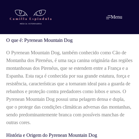
Pular
para
o
O que é: Pyrenean Mountain Dog
Menu
conteúdo
O que é: Pyrenean Mountain Dog
O Pyrenean Mountain Dog, também conhecido como Cão de
Montanha dos Pirenéus, é uma raça canina originária das regiões
montanhosas dos Pirenéus, que se estendem entre a França e a
Espanha. Esta raça é conhecida por sua grande estatura, força e
resistência, características que a tornaram ideal para a guarda de
rebanhos e proteção contra predadores como lobos e ursos. O
Pyrenean Mountain Dog possui uma pelagem densa e dupla,
que o protege das condições climáticas adversas das montanhas,
sendo predominantemente branca com possíveis manchas de
outras cores.
História e Origem do Pyrenean Mountain Dog