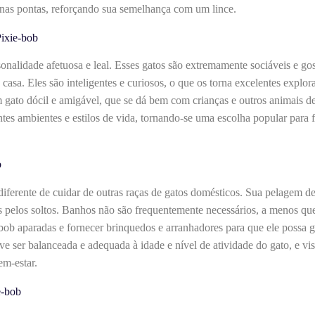
 nas pontas, reforçando sua semelhança com um lince.
ixie-bob
onalidade afetuosa e leal. Esses gatos são extremamente sociáveis e go
casa. Eles são inteligentes e curiosos, o que os torna excelentes explor
 gato dócil e amigável, que se dá bem com crianças e outros animais d
ntes ambientes e estilos de vida, tornando-se uma escolha popular para
b
iferente de cuidar de outras raças de gatos domésticos. Sua pelagem d
s pelos soltos. Banhos não são frequentemente necessários, a menos que
bob aparadas e fornecer brinquedos e arranhadores para que ele possa ga
 ser balanceada e adequada à idade e nível de atividade do gato, e visi
em-estar.
e-bob