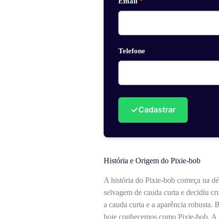
Email
*
Telefone
✓
Cadastrar
História e Origem do Pixie-bob
A história do Pixie-bob começa na d
selvagem de cauda curta e decidiu cr
a cauda curta e a aparência robusta. 
hoje conhecemos como Pixie-bob. A r