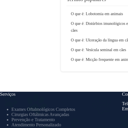
O que é: Lobotomia em animais
O que é: Distúrbios imunológicos 
cães
O que é: Ulceração da língua em c
O que é: Vesícula seminal em cães
O que é: Micção frequente em anim
Serviços
Con
Tel
Em
Exames Oftalmológicos Completos
Cirurgias Oftálmicas Avançadas
Prevenção e Tratamento
Atendimento Personalizado