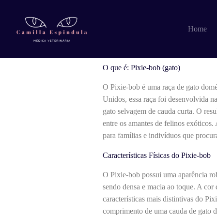
Pular
para
o
O que é: Pixie-bo
Home
conteúdo
O que é: Pixie-bob (gato)
O Pixie-bob é uma raça de gato domé
Unidos, essa raça foi desenvolvida 
gato selvagem de cauda curta. O resu
entre os amantes de felinos exóticos.
para famílias e indivíduos que procu
Características Físicas do Pixie-bob
O Pixie-bob possui uma aparência ro
sendo densa e macia ao toque. A co
características mais distintivas do P
comprimento de uma cauda de gato do