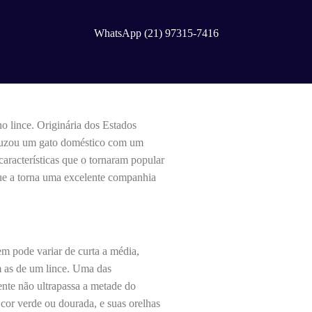
WhatsApp (21) 97315-7416
 lince. Originária dos Estados
cruzou um gato doméstico com um
aracterísticas que o tornaram popular
 que a torna uma excelente companhia
m pode variar de curta a média,
 as de um lince. Uma das
ente não ultrapassa a metade do
or verde ou dourada, e suas orelhas