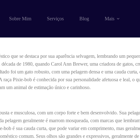
b (gato)
Sobre Mim
Serviços
Blog
Mais
stico que se destaca por sua aparência selvagem, lembrando um pequeno
na década de 1980, quando Carol Ann Brewer, uma criadora de gatos, 
ltado foi um gato robusto, com uma pelagem densa e uma cauda curta, c
 A raça Pixie-bob é conhecida por sua personalidade afetuosa e leal, o
ram um animal de estimação único e carinhoso.
busta e musculosa, com um corpo forte e bem desenvolvido. Sua pelage
r da pelagem geralmente é marrom mosqueada, com marcas que lembram
ixie-bob é sua cauda curta, que pode variar em comprimento, mas geralm
méstico comum. Seus olhos são grandes e expressivos, geralmente de c