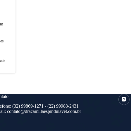
em
ães
ais
tato
efone:
(32) 99869-1271
- (22) 99988-2431
ail:
contato@dracamillaespindulavet.com.br