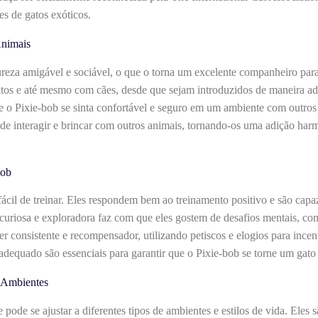
s de gatos exóticos.
Animais
reza amigável e sociável, o que o torna um excelente companheiro para
tos e até mesmo com cães, desde que sejam introduzidos de maneira ad
ue o Pixie-bob se sinta confortável e seguro em um ambiente com outros
de interagir e brincar com outros animais, tornando-os uma adição har
bob
 fácil de treinar. Eles respondem bem ao treinamento positivo e são ca
 curiosa e exploradora faz com que eles gostem de desafios mentais, c
er consistente e recompensador, utilizando petiscos e elogios para inc
 adequado são essenciais para garantir que o Pixie-bob se torne um gat
s Ambientes
pode se ajustar a diferentes tipos de ambientes e estilos de vida. Eles