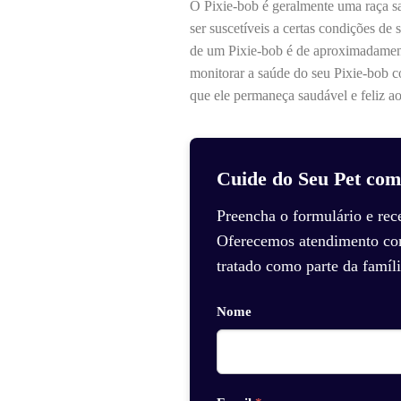
O Pixie-bob é geralmente uma raça s
ser suscetíveis a certas condições d
de um Pixie-bob é de aproximadamen
monitorar a saúde do seu Pixie-bob co
que ele permaneça saudável e feliz ao
Cuide do Seu Pet com
Preencha o formulário e rec
Oferecemos atendimento com 
tratado como parte da famíli
Nome