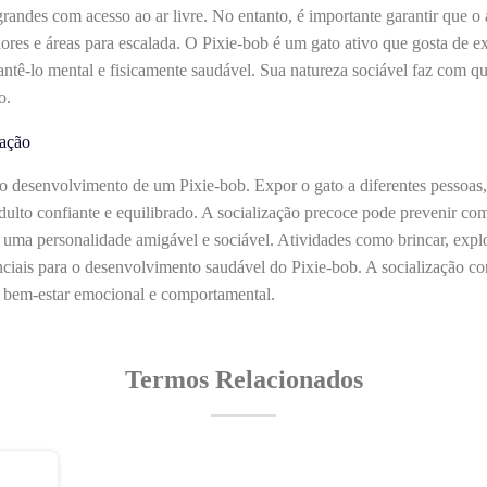
andes com acesso ao ar livre. No entanto, é importante garantir que o 
es e áreas para escalada. O Pixie-bob é um gato ativo que gosta de exp
ntê-lo mental e fisicamente saudável. Sua natureza sociável faz com q
o.
zação
no desenvolvimento de um Pixie-bob. Expor o gato a diferentes pessoas
 adulto confiante e equilibrado. A socialização precoce pode prevenir 
 uma personalidade amigável e sociável. Atividades como brincar, expl
enciais para o desenvolvimento saudável do Pixie-bob. A socialização co
 bem-estar emocional e comportamental.
Termos Relacionados