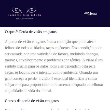
Pular
para
o
O que é: Perda de visão em gatos
Menu
conteúdo
O que é: Perda de visão em gatos
A perda de visão em gatos é uma condição que pode afetar
felinos de todas as idades, raças e gêneros. Essa condição pode
ser causada por uma variedade de fatores, incluindo doenças,
traumas, envelhecimento e problemas congênitos. A visão é um
sentido crucial para os gatos, pois eles dependem dela para
caçar, se locomover e interagir com o ambiente. Quando um
gato começa a perder a visão, é essencial identificar a causa
subjacente para proporcionar o tratamento adequado e melhorar
a qualidade de vida do animal.
Causas da perda de visão em gatos