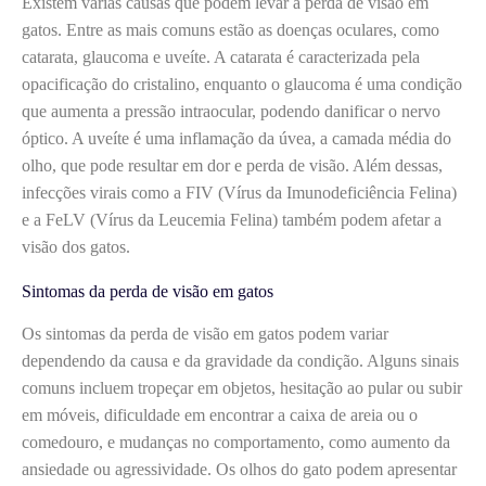
Existem várias causas que podem levar à perda de visão em
gatos. Entre as mais comuns estão as doenças oculares, como
catarata, glaucoma e uveíte. A catarata é caracterizada pela
opacificação do cristalino, enquanto o glaucoma é uma condição
que aumenta a pressão intraocular, podendo danificar o nervo
óptico. A uveíte é uma inflamação da úvea, a camada média do
olho, que pode resultar em dor e perda de visão. Além dessas,
infecções virais como a FIV (Vírus da Imunodeficiência Felina)
e a FeLV (Vírus da Leucemia Felina) também podem afetar a
visão dos gatos.
Sintomas da perda de visão em gatos
Os sintomas da perda de visão em gatos podem variar
dependendo da causa e da gravidade da condição. Alguns sinais
comuns incluem tropeçar em objetos, hesitação ao pular ou subir
em móveis, dificuldade em encontrar a caixa de areia ou o
comedouro, e mudanças no comportamento, como aumento da
ansiedade ou agressividade. Os olhos do gato podem apresentar