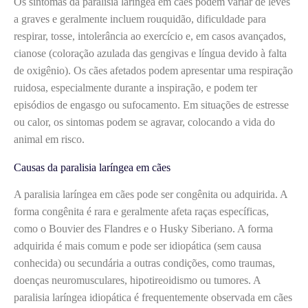
Os sintomas da paralisia laríngea em cães podem variar de leves
a graves e geralmente incluem rouquidão, dificuldade para
respirar, tosse, intolerância ao exercício e, em casos avançados,
cianose (coloração azulada das gengivas e língua devido à falta
de oxigênio). Os cães afetados podem apresentar uma respiração
ruidosa, especialmente durante a inspiração, e podem ter
episódios de engasgo ou sufocamento. Em situações de estresse
ou calor, os sintomas podem se agravar, colocando a vida do
animal em risco.
Causas da paralisia laríngea em cães
A paralisia laríngea em cães pode ser congênita ou adquirida. A
forma congênita é rara e geralmente afeta raças específicas,
como o Bouvier des Flandres e o Husky Siberiano. A forma
adquirida é mais comum e pode ser idiopática (sem causa
conhecida) ou secundária a outras condições, como traumas,
doenças neuromusculares, hipotireoidismo ou tumores. A
paralisia laríngea idiopática é frequentemente observada em cães