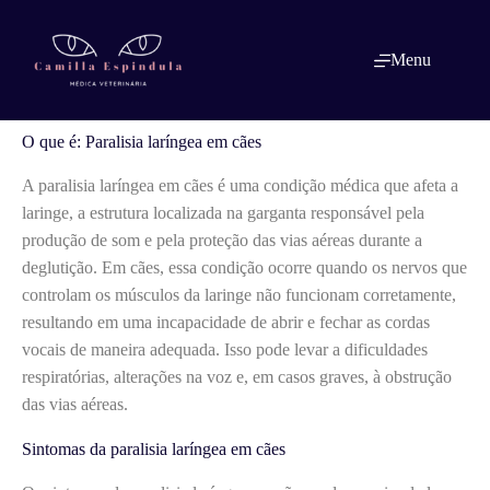
Pular
para
o
O que é: Paralisia laríngea em cães
Menu
conteúdo
O que é: Paralisia laríngea em cães
A paralisia laríngea em cães é uma condição médica que afeta a
laringe, a estrutura localizada na garganta responsável pela
produção de som e pela proteção das vias aéreas durante a
deglutição. Em cães, essa condição ocorre quando os nervos que
controlam os músculos da laringe não funcionam corretamente,
resultando em uma incapacidade de abrir e fechar as cordas
vocais de maneira adequada. Isso pode levar a dificuldades
respiratórias, alterações na voz e, em casos graves, à obstrução
das vias aéreas.
Sintomas da paralisia laríngea em cães