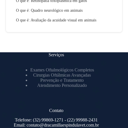
O que é: Retinopatia toxoplásmica em gatos
O que é: Quadro neurológico em animais
O que é: Avaliação da acuidade visual em animais
Serviços
Exames Oftalmológicos Completos
Cirurgias Oftálmicas Avançadas
Prevenção e Tratamento
Atendimento Personalizado
Contato
Telefone:
(32) 99869-1271
- (22) 99988-2431
Email:
contato@dracamillaespindulavet.com.br