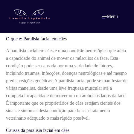
Pular
para
o
O que é: Paralisia facial em cães
Menu
conteúdo
O que é: Paralisia facial em cães
A paralisia facial em cães é uma condição neurológica que afeta
a capacidade do animal de mover os músculos da face. Esta
condição pode ser causada por uma variedade de fatores,
incluindo traumas, infecções, doenças neurológicas e até mesmo
predisposições genéticas. A paralisia facial pode se manifestar de
várias maneiras, desde uma leve fraqueza muscular até a
completa incapacidade de mover um ou ambos os lados da face.
É importante que os proprietários de cães estejam cientes dos
sinais e sintomas desta condição para buscar tratamento
veterinário adequado o mais rápido possível.
Causas da paralisia facial em cães