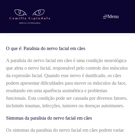
Pular
para
o
O que é: Paralisia do nervo facial em
Menu
conteúdo
cães
O que é: Paralisia do nervo facial em cães
A paralisia do nervo facial em cães é uma condição neurológica
que afeta o nervo facial, responsável pelo controle dos músculos
da expressão facial. Quando esse nervo é danificado, os cães
podem apresentar dificuldades para mover os músculos da face,
resultando em uma aparência assimétrica e problemas
funcionais. Esta condição pode ser causada por diversos fatores,
incluindo traumas, infecções, tumores ou doenças autoimunes.
Sintomas da paralisia do nervo facial em cães
Os sintomas da paralisia do nervo facial em cães podem variar