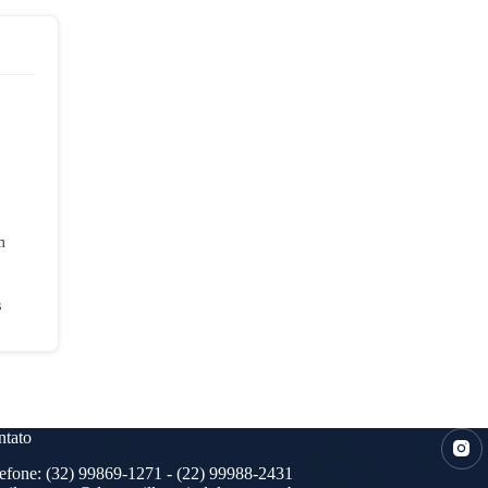
m
s
tato
efone:
(32) 99869-1271
- (22) 99988-2431