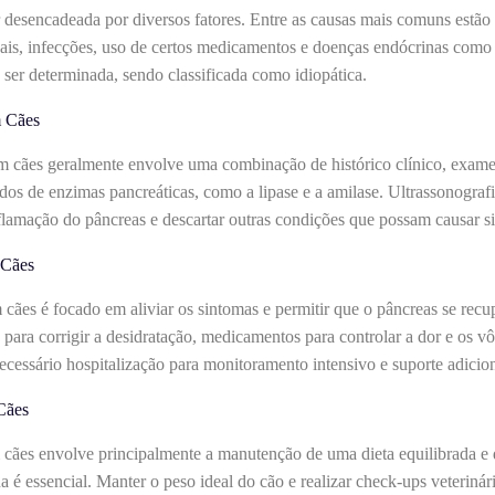
 desencadeada por diversos fatores. Entre as causas mais comuns estão 
is, infecções, uso de certos medicamentos e doenças endócrinas como o
 ser determinada, sendo classificada como idiopática.
m Cães
m cães geralmente envolve uma combinação de histórico clínico, exame f
dos de enzimas pancreáticas, como a lipase e a amilase. Ultrassonogra
inflamação do pâncreas e descartar outras condições que possam causar 
 Cães
cães é focado em aliviar os sintomas e permitir que o pâncreas se recup
 para corrigir a desidratação, medicamentos para controlar a dor e os vô
ecessário hospitalização para monitoramento intensivo e suporte adicion
Cães
cães envolve principalmente a manutenção de uma dieta equilibrada e d
 é essencial. Manter o peso ideal do cão e realizar check-ups veteriná