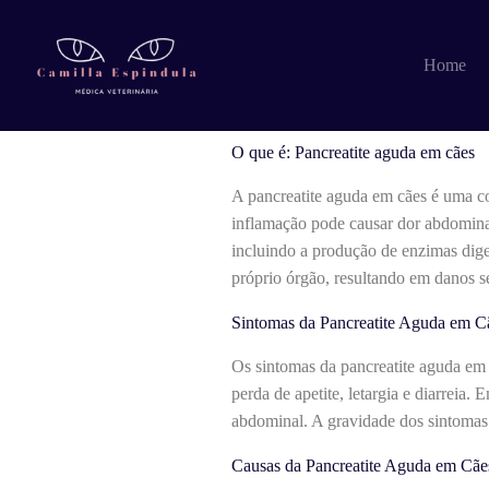
Pular
para
o
O que é: Pancrea
Home
conteúdo
O que é: Pancreatite aguda em cães
A pancreatite aguda em cães é uma co
inflamação pode causar dor abdominal 
incluindo a produção de enzimas dig
próprio órgão, resultando em danos s
Sintomas da Pancreatite Aguda em C
Os sintomas da pancreatite aguda em 
perda de apetite, letargia e diarreia
abdominal. A gravidade dos sintomas
Causas da Pancreatite Aguda em Cãe