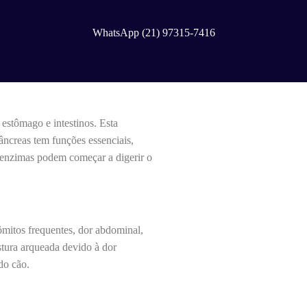
WhatsApp (21) 97315-7416
estômago e intestinos. Esta
âncreas tem funções essenciais,
 enzimas podem começar a digerir o
ômitos frequentes, dor abdominal,
ostura arqueada devido à dor
do cão.