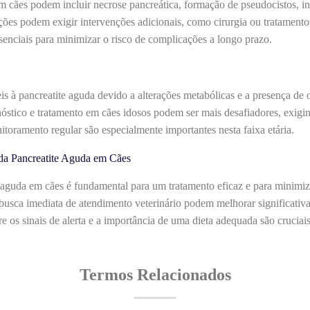
 cães podem incluir necrose pancreática, formação de pseudocistos, inf
ções podem exigir intervenções adicionais, como cirurgia ou tratament
enciais para minimizar o risco de complicações a longo prazo.
is à pancreatite aguda devido a alterações metabólicas e a presença de
nóstico e tratamento em cães idosos podem ser mais desafiadores, exi
toramento regular são especialmente importantes nesta faixa etária.
 da Pancreatite Aguda em Cães
 aguda em cães é fundamental para um tratamento eficaz e para minimiz
a busca imediata de atendimento veterinário podem melhorar significativ
re os sinais de alerta e a importância de uma dieta adequada são cruciai
Termos Relacionados