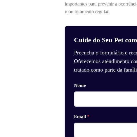
importantes para prevenir a ocorrênc
monitoramento regular.
Cuide do Seu Pet com
Preencha o formulário e rec
Oferecemos atendimento com 
tratado como parte da famíli
Nome
Email
*