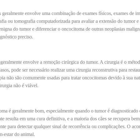
 geralmente envolve uma combinação de exames físicos, exames de ima
rafia ou tomografia computadorizada para avaliar a extensão do tumor e 
enigna do tumor e diferenciar o oncocitoma de outras neoplasias maligna
agnóstico preciso.
eralmente envolve a remoção cirúrgica do tumor. A cirurgia é o método
sos, pode ser necessário realizar uma cirurgia reconstrutiva para restau
rapia não são comumente usadas para tratar oncocitomas devido à sua n
rurgia não é viável.
oma é geralmente bom, especialmente quando o tumor é diagnosticado 
e resulta em uma cura definitiva, e a maioria dos cães se recupera bem 
nte para detectar qualquer sinal de recorrência ou complicações. O ac
em-estar do animal.