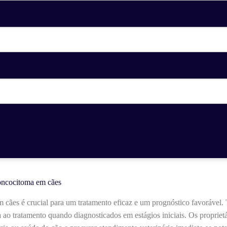
oncocitoma em cães
 cães é crucial para um tratamento eficaz e um prognóstico favorável
ao tratamento quando diagnosticados em estágios iniciais. Os proprietá