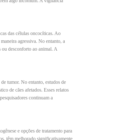
arem algo incomum. A vigilância
cas das células oncocíticas. Ao
 maneira agressiva. No entanto, a
 ou desconforto ao animal. A
o de tumor. No entanto, estudos de
tico de cães afetados. Esses relatos
 pesquisadores continuam a
togênese e opções de tratamento para
os, têm melhorado significativamente