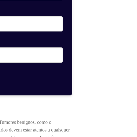
. Tumores benignos, como o
rios devem estar atentos a quaisquer