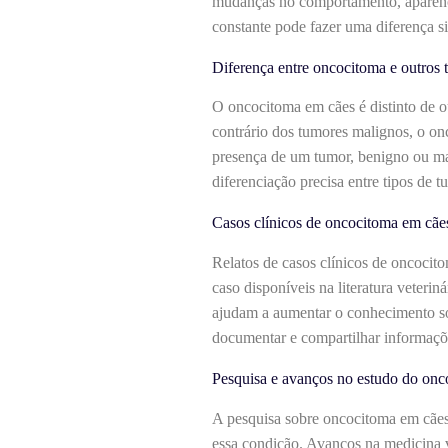
mudanças no comportamento, aparênci
constante pode fazer uma diferença si
Diferença entre oncocitoma e outros
O oncocitoma em cães é distinto de ou
contrário dos tumores malignos, o on
presença de um tumor, benigno ou ma
diferenciação precisa entre tipos de 
Casos clínicos de oncocitoma em cãe
Relatos de casos clínicos de oncocito
caso disponíveis na literatura veterin
ajudam a aumentar o conhecimento sob
documentar e compartilhar informaçõe
Pesquisa e avanços no estudo do onc
A pesquisa sobre oncocitoma em cães 
essa condição. Avanços na medicina v