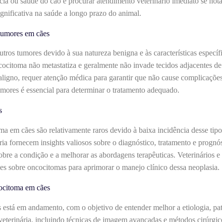
a ou saúde do cão e procurar atendimento veterinário imediato se not
gnificativa na saúde a longo prazo do animal.
 tumores em cães
tros tumores devido à sua natureza benigna e às características específi
cocitoma não metastatiza e geralmente não invade tecidos adjacentes de
ligno, requer atenção médica para garantir que não cause complicações
tumores é essencial para determinar o tratamento adequado.
s
ma em cães são relativamente raros devido à baixa incidência desse tip
ária fornecem insights valiosos sobre o diagnóstico, tratamento e prognós
re a condição e a melhorar as abordagens terapêuticas. Veterinários e
s sobre oncocitomas para aprimorar o manejo clínico dessa neoplasia.
ocitoma em cães
está em andamento, com o objetivo de entender melhor a etiologia, pa
eterinária, incluindo técnicas de imagem avançadas e métodos cirúrgic