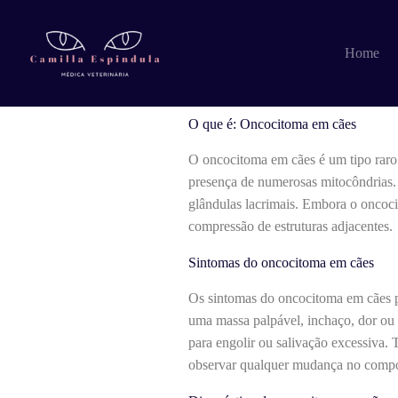
Pular
para
o
O que é: Oncoci
Home
conteúdo
O que é: Oncocitoma em cães
O oncocitoma em cães é um tipo raro d
presença de numerosas mitocôndrias. E
glândulas lacrimais. Embora o oncoci
compressão de estruturas adjacentes.
Sintomas do oncocitoma em cães
Os sintomas do oncocitoma em cães po
uma massa palpável, inchaço, dor ou d
para engolir ou salivação excessiva.
observar qualquer mudança no compor