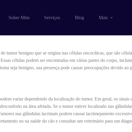
toma em cães
Sobre Mim
Serviços
Blog
Mais
e tumor benigno que se origina nas células oncocíticas, que são células 
ssas células podem ser encontradas em várias partes do corpo, incluindo
toma seja benigno, sua presença pode causar preocupações devido ao p
dem variar dependendo da localização do tumor. Em geral, os sinais c
esconforto na área afetada. Se o tumor estiver localizado nas glândulas
 Tumores nas glândulas lacrimais podem causar lacrimejamento excessivo
tamento ou na saúde do cão e consultar um veterinário para um diagn