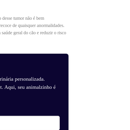
o desse tumor não é bem
precoce de quaisquer anormalidades.
 saúde geral do cão e reduzir o risco
inária personalizada.
t. Aqui, seu animalzinho é