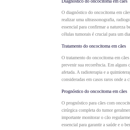
Diagnóstico do oncocitoma em cães
O diagnóstico do oncocitoma em cães
realizar uma ultrassonografia, radiog
essencial para confirmar a natureza b
células tumorais é crucial para um di
Tratamento do oncocitoma em cães
O tratamento do oncocitoma em cães g
prevenir sua recorrência. Em alguns ca
afetada. A radioterapia e a quimiote
consideradas em casos raros onde a ci
Prognóstico do oncocitoma em cães
O prognóstico para cães com oncocit
cirúrgica completa do tumor geralment
importante monitorar o cão regularme
essencial para garantir a saúde e o b