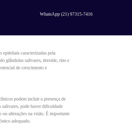
WhatsApp (21) 97315-7416
epiteliais caracterizadas pela
 glândulas salivares, tireoide, rins e
otencial de crescimento e
línicos podem incluir a presença de
 salivares, pode haver dificuldade
 ou alterações na visão. É importante
óstico adequado.