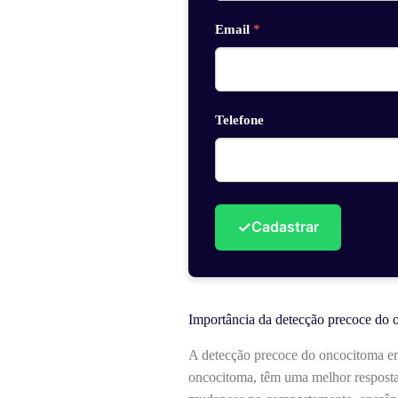
Email
*
Telefone
✓
Cadastrar
Importância da detecção precoce do 
A detecção precoce do oncocitoma em
oncocitoma, têm uma melhor resposta 