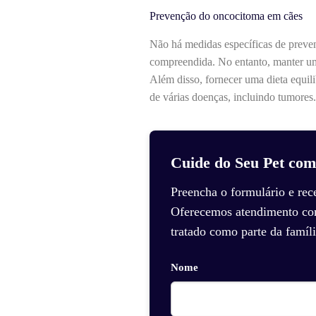
Prevenção do oncocitoma em cães
Não há medidas específicas de preve
compreendida. No entanto, manter uma
Além disso, fornecer uma dieta equili
de várias doenças, incluindo tumores.
Cuide do Seu Pet com
Preencha o formulário e rec
Oferecemos atendimento com 
tratado como parte da famíli
Nome