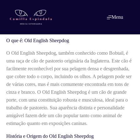
Pular
para
o
O que é: Old English Sheepdog
Menu
conteúdo
O que é: Old English Sheepdog
O Old English Sheepdog, também conhecido como Bobtail, é
uma raça de cão de pastoreio originária da Inglaterra. Este cão é
facilmente reconhecível por sua pelagem densa e desgrenhada,
que cobre todo o corpo, incluindo os olhos. A pelagem pode ser
de várias cores, mas é mais comumente encontrada em tons de
cinza e branco. O Old English Sheepdog é um cão de grande
porte, com uma constituição robusta e musculosa, ideal para o
trabalho de pastoreio. Sua aparência distinta e personalidade
amigável fazem dele um cão popular tanto como animal de
estimação quanto em exposições caninas.
História e Origem do Old English Sheepdog