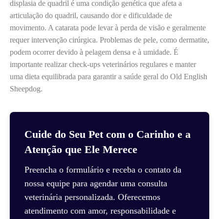
displasia de quadril é uma condição genética que afeta a
articulação do quadril, causando dor e dificuldade de
movimento. A catarata pode levar à perda de visão e geralmente
requer intervenção cirúrgica. Problemas de pele, como dermatite,
podem ocorrer devido à pelagem densa e à umidade. É
importante realizar check-ups veterinários regulares e manter
uma dieta equilibrada para garantir a saúde geral do Old English
Sheepdog.
Cuide do Seu Pet com o Carinho e a
Atenção que Ele Merece
Preencha o formulário e receba o contato da
nossa equipe para agendar uma consulta
veterinária personalizada. Oferecemos
atendimento com amor, responsabilidade e