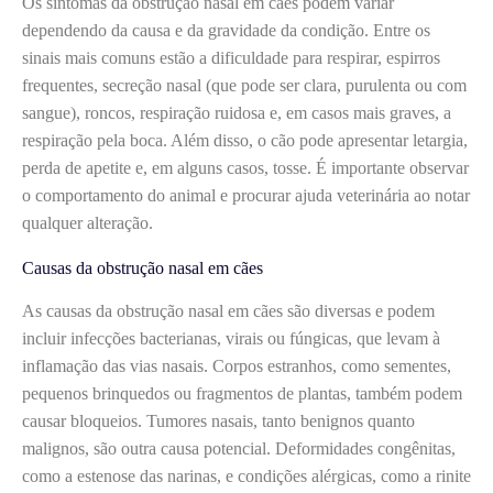
Os sintomas da obstrução nasal em cães podem variar
dependendo da causa e da gravidade da condição. Entre os
sinais mais comuns estão a dificuldade para respirar, espirros
frequentes, secreção nasal (que pode ser clara, purulenta ou com
sangue), roncos, respiração ruidosa e, em casos mais graves, a
respiração pela boca. Além disso, o cão pode apresentar letargia,
perda de apetite e, em alguns casos, tosse. É importante observar
o comportamento do animal e procurar ajuda veterinária ao notar
qualquer alteração.
Causas da obstrução nasal em cães
As causas da obstrução nasal em cães são diversas e podem
incluir infecções bacterianas, virais ou fúngicas, que levam à
inflamação das vias nasais. Corpos estranhos, como sementes,
pequenos brinquedos ou fragmentos de plantas, também podem
causar bloqueios. Tumores nasais, tanto benignos quanto
malignos, são outra causa potencial. Deformidades congênitas,
como a estenose das narinas, e condições alérgicas, como a rinite