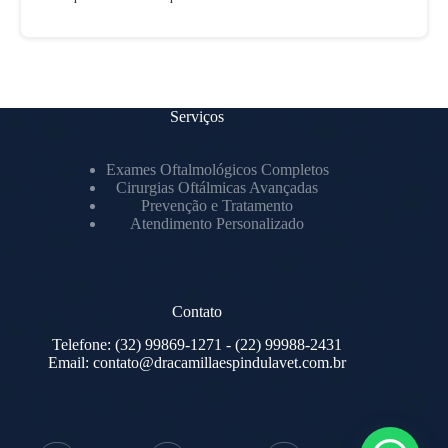
Serviços
Exames Oftalmológicos Completos
Cirurgias Oftálmicas Avançadas
Prevenção e Tratamento
Atendimento Personalizado
Contato
Telefone:
(32) 99869-1271
- (22) 99988-2431
Email:
contato@dracamillaespindulavet.com.br