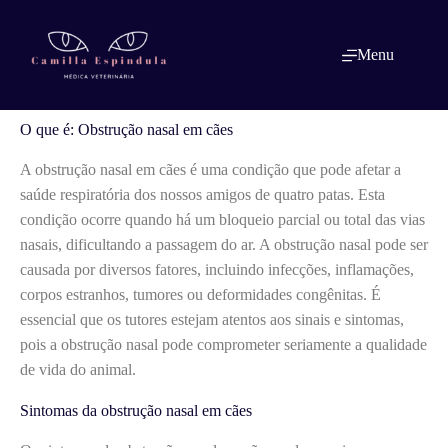
Pular
para
o
O que é: Obstrução nasal em cães
Menu
conteúdo
O que é: Obstrução nasal em cães
A obstrução nasal em cães é uma condição que pode afetar a
saúde respiratória dos nossos amigos de quatro patas. Esta
condição ocorre quando há um bloqueio parcial ou total das vias
nasais, dificultando a passagem do ar. A obstrução nasal pode ser
causada por diversos fatores, incluindo infecções, inflamações,
corpos estranhos, tumores ou deformidades congênitas. É
essencial que os tutores estejam atentos aos sinais e sintomas,
pois a obstrução nasal pode comprometer seriamente a qualidade
de vida do animal.
Sintomas da obstrução nasal em cães