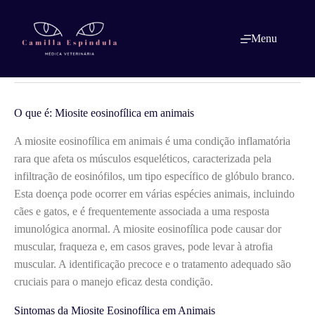
Pular
para
o
O que é: Miosite eosinofílica em
Menu
conteúdo
animais
O que é: Miosite eosinofílica em animais
A miosite eosinofílica em animais é uma condição inflamatória
rara que afeta os músculos esqueléticos, caracterizada pela
infiltração de eosinófilos, um tipo específico de glóbulo branco.
Esta doença pode ocorrer em várias espécies animais, incluindo
cães e gatos, e é frequentemente associada a uma resposta
imunológica anormal. A miosite eosinofílica pode causar dor
muscular, fraqueza e, em casos graves, pode levar à atrofia
muscular. A identificação precoce e o tratamento adequado são
cruciais para o manejo eficaz desta condição.
Sintomas da Miosite Eosinofílica em Animais