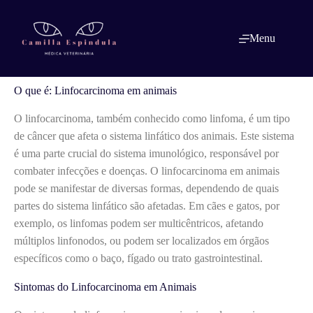
Pular
para
o
O que é: Linfocarcinoma em animais
Menu
conteúdo
O que é: Linfocarcinoma em animais
O linfocarcinoma, também conhecido como linfoma, é um tipo
de câncer que afeta o sistema linfático dos animais. Este sistema
é uma parte crucial do sistema imunológico, responsável por
combater infecções e doenças. O linfocarcinoma em animais
pode se manifestar de diversas formas, dependendo de quais
partes do sistema linfático são afetadas. Em cães e gatos, por
exemplo, os linfomas podem ser multicêntricos, afetando
múltiplos linfonodos, ou podem ser localizados em órgãos
específicos como o baço, fígado ou trato gastrointestinal.
Sintomas do Linfocarcinoma em Animais