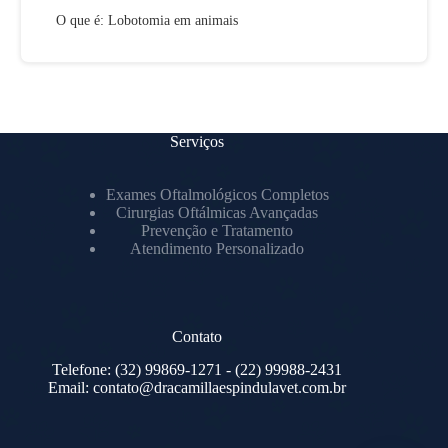
O que é: Lobotomia em animais
Serviços
Exames Oftalmológicos Completos
Cirurgias Oftálmicas Avançadas
Prevenção e Tratamento
Atendimento Personalizado
Contato
Telefone:
(32) 99869-1271
- (22) 99988-2431
Email:
contato@dracamillaespindulavet.com.br