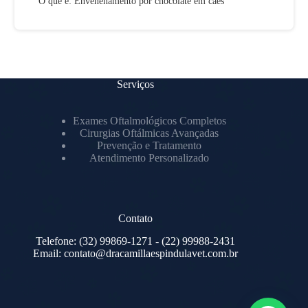
O que é: Envenenamento por chocolate em cães
Serviços
Exames Oftalmológicos Completos
Cirurgias Oftálmicas Avançadas
Prevenção e Tratamento
Atendimento Personalizado
Contato
Telefone:
(32) 99869-1271
- (22) 99988-2431
Email:
contato@dracamillaespindulavet.com.br