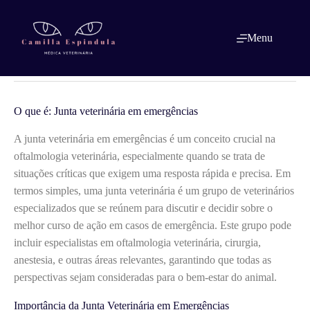
Pular
para
o
O que é: Junta veterinária em
Menu
conteúdo
emergências
O que é: Junta veterinária em emergências
A junta veterinária em emergências é um conceito crucial na
oftalmologia veterinária, especialmente quando se trata de
situações críticas que exigem uma resposta rápida e precisa. Em
termos simples, uma junta veterinária é um grupo de veterinários
especializados que se reúnem para discutir e decidir sobre o
melhor curso de ação em casos de emergência. Este grupo pode
incluir especialistas em oftalmologia veterinária, cirurgia,
anestesia, e outras áreas relevantes, garantindo que todas as
perspectivas sejam consideradas para o bem-estar do animal.
Importância da Junta Veterinária em Emergências