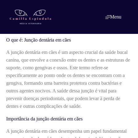
Pular
para
o
O que é: Junção dentária em cães
Menu
conteúdo
O que é: Junção dentária em cães
A junção dentária em cães é um aspecto crucial da saúde bucal
canina, que envolve a conexão entre os dentes e as estruturas de
suporte, como gengivas e ossos. Este termo refere-se
especificamente ao ponto onde os dentes se encontram com a
gengiva, formando uma barreira protetora contra bactérias e
outros agentes nocivos. A saúde dessa junção é vital para
prevenir doenças periodontais, que podem levar à perda de
dentes e outras complicações de saúde.
Importância da junção dentária em cães
A junção dentária em cães desempenha um papel fundamental