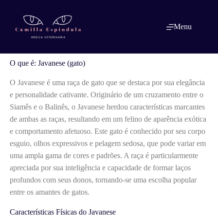
Pular
para
o
O que é: Javanese (gato)
Menu
conteúdo
O que é: Javanese (gato)
O Javanese é uma raça de gato que se destaca por sua elegância
e personalidade cativante. Originário de um cruzamento entre o
Siamês e o Balinês, o Javanese herdou características marcantes
de ambas as raças, resultando em um felino de aparência exótica
e comportamento afetuoso. Este gato é conhecido por seu corpo
esguio, olhos expressivos e pelagem sedosa, que pode variar em
uma ampla gama de cores e padrões. A raça é particularmente
apreciada por sua inteligência e capacidade de formar laços
profundos com seus donos, tornando-se uma escolha popular
entre os amantes de gatos.
Características Físicas do Javanese