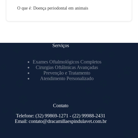
O que é: Doença periodontal em animais
Serviços
Exames Oftalmológicos Completos
Cirurgias Oftálmicas Avançadas
Prevenção e Tratamento
Atendimento Personalizado
Contato
Telefone:
(32) 99869-1271
- (22) 99988-2431
Email:
contato@dracamillaespindulavet.com.br