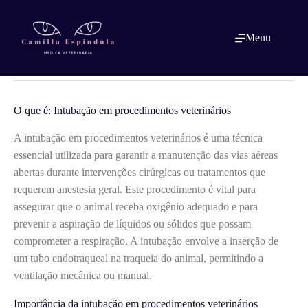
Pular
para
o
O que é: Intubação em procedimentos
Menu
conteúdo
veterinários
O que é: Intubação em procedimentos veterinários
A intubação em procedimentos veterinários é uma técnica
essencial utilizada para garantir a manutenção das vias aéreas
abertas durante intervenções cirúrgicas ou tratamentos que
requerem anestesia geral. Este procedimento é vital para
assegurar que o animal receba oxigênio adequado e para
prevenir a aspiração de líquidos ou sólidos que possam
comprometer a respiração. A intubação envolve a inserção de
um tubo endotraqueal na traqueia do animal, permitindo a
ventilação mecânica ou manual.
Importância da intubação em procedimentos veterinários