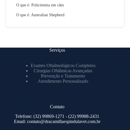
O que é: Policitemia em cães
O que é: Australian Shepherd
Serviços
Exames Oftalmológicos Completos
Cirurgias Oftálmicas Avançadas
Prevenção e Tratamento
Atendimento Personalizado
Contato
Telefone:
(32) 99869-1271
- (22) 99988-2431
Email:
contato@dracamillaespindulavet.com.br