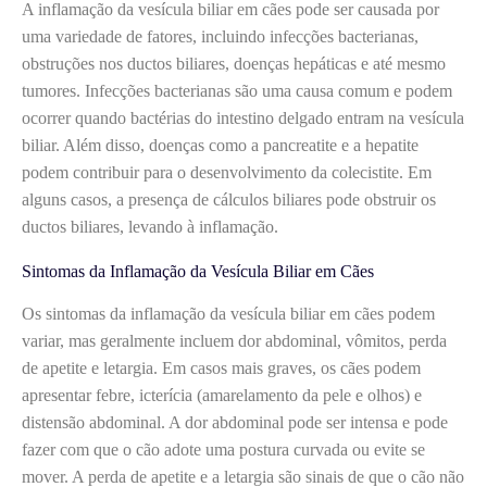
A inflamação da vesícula biliar em cães pode ser causada por
uma variedade de fatores, incluindo infecções bacterianas,
obstruções nos ductos biliares, doenças hepáticas e até mesmo
tumores. Infecções bacterianas são uma causa comum e podem
ocorrer quando bactérias do intestino delgado entram na vesícula
biliar. Além disso, doenças como a pancreatite e a hepatite
podem contribuir para o desenvolvimento da colecistite. Em
alguns casos, a presença de cálculos biliares pode obstruir os
ductos biliares, levando à inflamação.
Sintomas da Inflamação da Vesícula Biliar em Cães
Os sintomas da inflamação da vesícula biliar em cães podem
variar, mas geralmente incluem dor abdominal, vômitos, perda
de apetite e letargia. Em casos mais graves, os cães podem
apresentar febre, icterícia (amarelamento da pele e olhos) e
distensão abdominal. A dor abdominal pode ser intensa e pode
fazer com que o cão adote uma postura curvada ou evite se
mover. A perda de apetite e a letargia são sinais de que o cão não