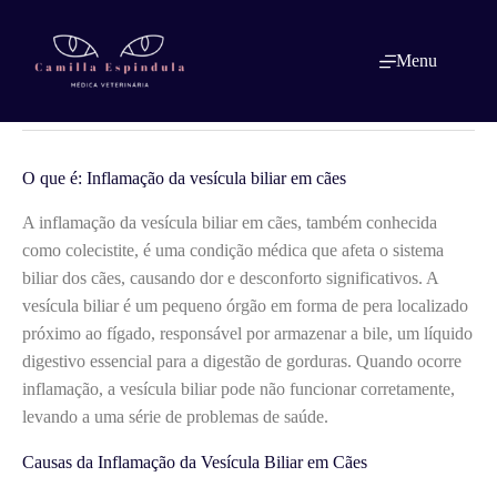
Pular
para
o
O que é: Inflamação da vesícula biliar
Menu
conteúdo
em cães
O que é: Inflamação da vesícula biliar em cães
A inflamação da vesícula biliar em cães, também conhecida
como colecistite, é uma condição médica que afeta o sistema
biliar dos cães, causando dor e desconforto significativos. A
vesícula biliar é um pequeno órgão em forma de pera localizado
próximo ao fígado, responsável por armazenar a bile, um líquido
digestivo essencial para a digestão de gorduras. Quando ocorre
inflamação, a vesícula biliar pode não funcionar corretamente,
levando a uma série de problemas de saúde.
Causas da Inflamação da Vesícula Biliar em Cães