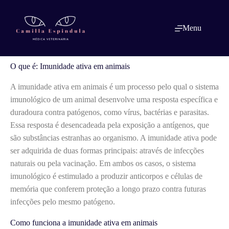
Pular
para
o
O que é: Imunidade ativa em animais
Menu
conteúdo
O que é: Imunidade ativa em animais
A imunidade ativa em animais é um processo pelo qual o sistema
imunológico de um animal desenvolve uma resposta específica e
duradoura contra patógenos, como vírus, bactérias e parasitas.
Essa resposta é desencadeada pela exposição a antígenos, que
são substâncias estranhas ao organismo. A imunidade ativa pode
ser adquirida de duas formas principais: através de infecções
naturais ou pela vacinação. Em ambos os casos, o sistema
imunológico é estimulado a produzir anticorpos e células de
memória que conferem proteção a longo prazo contra futuras
infecções pelo mesmo patógeno.
Como funciona a imunidade ativa em animais