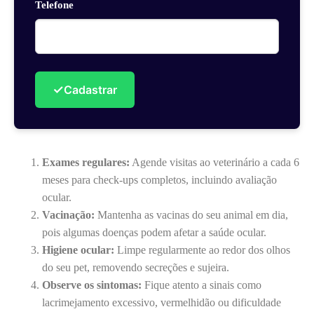
Telefone
✓
Cadastrar
Exames regulares:
Agende visitas ao veterinário a cada 6
meses para check-ups completos, incluindo avaliação
ocular.
Vacinação:
Mantenha as vacinas do seu animal em dia,
pois algumas doenças podem afetar a saúde ocular.
Higiene ocular:
Limpe regularmente ao redor dos olhos
do seu pet, removendo secreções e sujeira.
Observe os sintomas:
Fique atento a sinais como
lacrimejamento excessivo, vermelhidão ou dificuldade