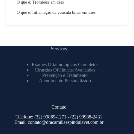
O que é: Trombose em cães
O que é: Inflamação da vesícula biliar em cães
Serviços
Exames Oftalmológicos Completos
Cirurgias Oftálmicas Avançadas
Prevenção e Tratamento
Atendimento Personalizado
Contato
Telefone:
(32) 99869-1271
- (22) 99988-2431
Email:
contato@dracamillaespindulavet.com.br